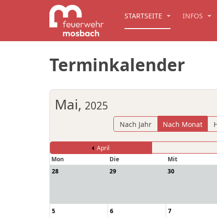
STARTSEITE
INFOS
Terminkalender
Mai,
2025
Nach Jahr
Nach Monat
April
Mon
Die
Mit
28
29
30
5
6
7