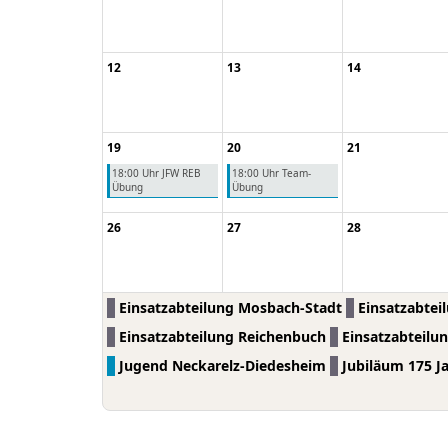
12
13
14
19
20
21
18:00 Uhr JFW REB
18:00 Uhr Team-
Übung
Übung
26
27
28
Einsatzabteilung Mosbach-Stadt
Einsatzabtei
Einsatzabteilung Reichenbuch
Einsatzabteilu
Jugend Neckarelz-Diedesheim
Jubiläum 175 