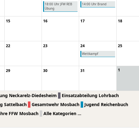
18:00 Uhr JFW REB
14:00 Uhr Brand
Übung
15
16
17
18
22
23
24
25
Wettkampf
1
29
30
31
lung Neckarelz-Diedesheim
Einsatzabteilung Lohrbach
ng Sattelbach
Gesamtwehr Mosbach
Jugend Reichenbuch
Jahre FFW Mosbach
Alle Kategorien ...