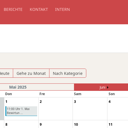
BERICHTE
KONTAKT
INTERN
Heute
Gehe zu Monat
Nach Kategorie
Mai 2025
Juni
Don
Fre
Sam
Son
1
2
3
4
11:00 Uhr 1. Mai
Bewirtun ...
8
9
10
11