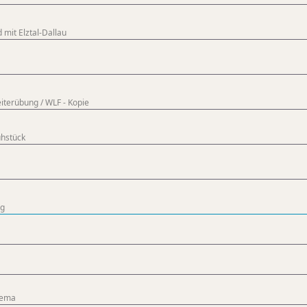
 mit Elztal-Dallau
iterübung / WLF - Kopie
hstück
ng
hema