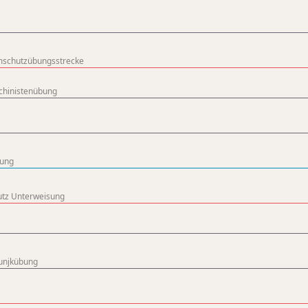
schutzübungsstrecke
hinistenübung
ung
tz Unterweisung
unjkübung