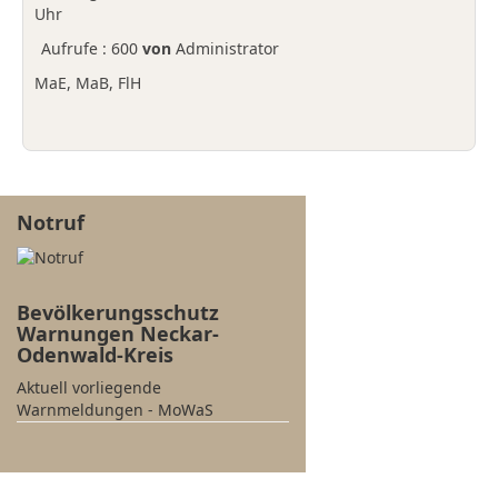
Uhr
Aufrufe
: 600
von
Administrator
MaE, MaB, FlH
Notruf
Bevölkerungsschutz
Warnungen Neckar-
Odenwald-Kreis
Aktuell vorliegende
Warnmeldungen - MoWaS