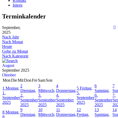
Kontakt
Intern
Terminkalender
September,
2025
Nach Jahr
Nach Monat
Heute
Gehe zu Monat
Nach Kategorie
August
September 2025
Oktober
Mon
Die
Mit
Don
Fre
Sam
Son
2
3
4
6
7
1
Montag,
5
Freitag,
Dienstag,
Mittwoch,
Donnerstag,
Samstag,
Son
1.
5.
2.
3.
4.
6.
7.
September
September
September
September
September
September
Se
2025
2025
2025
2025
2025
2025
20
9
10
11
12
13
14
8
Montag,
Dienstag,
Mittwoch,
Donnerstag,
Freitag,
Samstag,
Son
8.