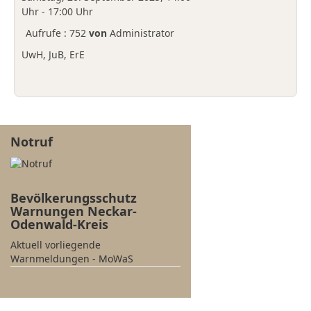
Uhr - 17:00 Uhr
Aufrufe
: 752
von
Administrator
UwH, JuB, ErE
Notruf
Bevölkerungsschutz
Warnungen Neckar-
Odenwald-Kreis
Aktuell vorliegende
Warnmeldungen - MoWaS