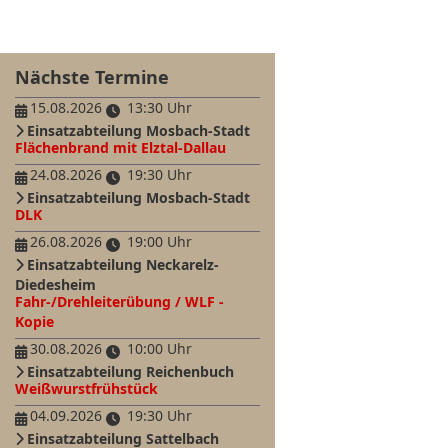
Nächste Termine
15.08.2026
13:30 Uhr
Einsatzabteilung Mosbach-Stadt
Flächenbrand mit Elztal-Dallau
24.08.2026
19:30 Uhr
Einsatzabteilung Mosbach-Stadt
DLK
26.08.2026
19:00 Uhr
Einsatzabteilung Neckarelz-
Diedesheim
Fahr-/Drehleiterübung / WLF -
Kopie
30.08.2026
10:00 Uhr
Einsatzabteilung Reichenbuch
Weißwurstfrühstück
04.09.2026
19:30 Uhr
Einsatzabteilung Sattelbach