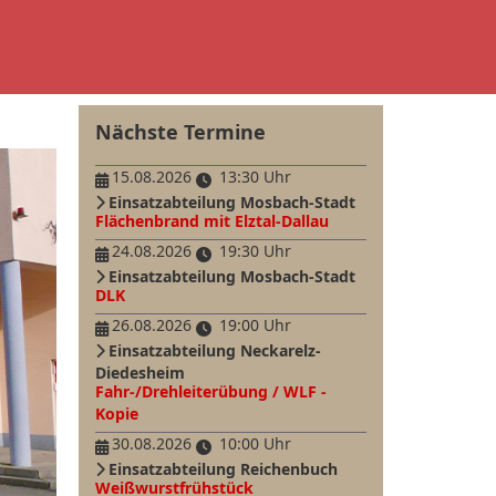
Nächste Termine
15.08.2026
13:30 Uhr
Einsatzabteilung Mosbach-Stadt
Flächenbrand mit Elztal-Dallau
24.08.2026
19:30 Uhr
Einsatzabteilung Mosbach-Stadt
DLK
26.08.2026
19:00 Uhr
Einsatzabteilung Neckarelz-
Diedesheim
Fahr-/Drehleiterübung / WLF -
Kopie
30.08.2026
10:00 Uhr
Einsatzabteilung Reichenbuch
Weißwurstfrühstück