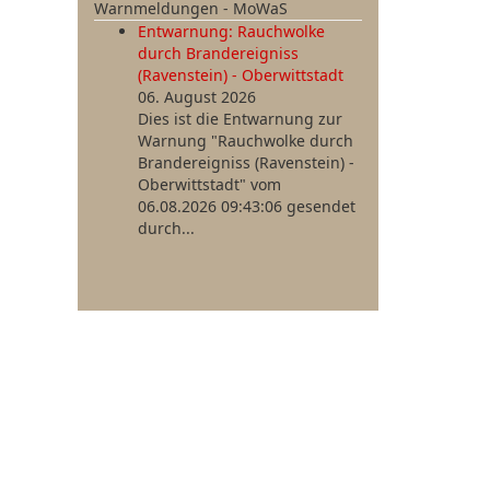
Warnmeldungen - MoWaS
Entwarnung: Rauchwolke
durch Brandereigniss
(Ravenstein) - Oberwittstadt
06. August 2026
Dies ist die Entwarnung zur
Warnung "Rauchwolke durch
Brandereigniss (Ravenstein) -
Oberwittstadt" vom
06.08.2026 09:43:06 gesendet
durch...